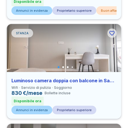
Disponibile ora
Annunci in evidenza
Proprietario superiore
Buon affare
STANZA
Luminoso camera doppia con balcone in Sant Gervasi-Galvany
Wifi
Servizio di pulizia
Soggiorno
830 €/mese
Bollette incluse
Disponibile ora
Annunci in evidenza
Proprietario superiore