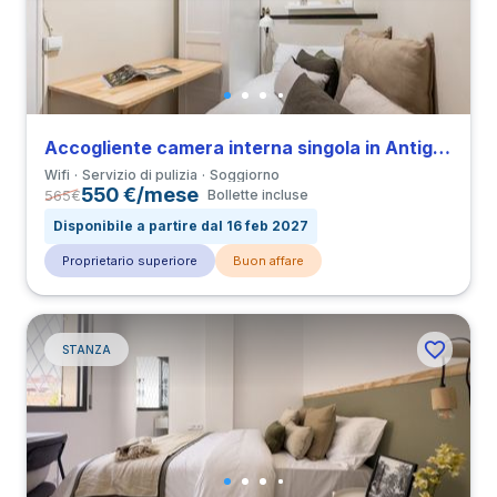
Accogliente camera interna singola in Antigua Izquierda de Eixample vicino a all’Università UPF
Wifi
Servizio di pulizia
Soggiorno
550 €/mese
565
€
Bollette incluse
Disponibile a partire dal 16 feb 2027
Proprietario superiore
Buon affare
STANZA