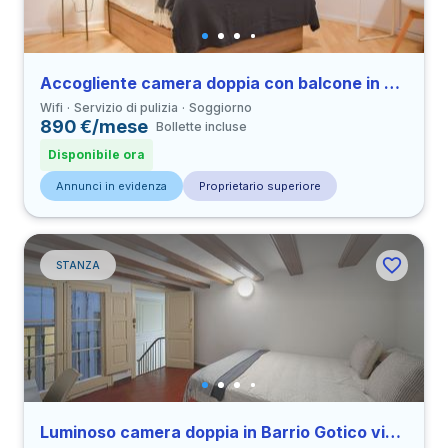
Accogliente camera doppia con balcone in Derecha de Eixample
Wifi
Servizio di pulizia
Soggiorno
890 €/mese
Bollette incluse
Disponibile ora
Annunci in evidenza
Proprietario superiore
STANZA
Luminoso camera doppia in Barrio Gotico vicino a all’Università UPF