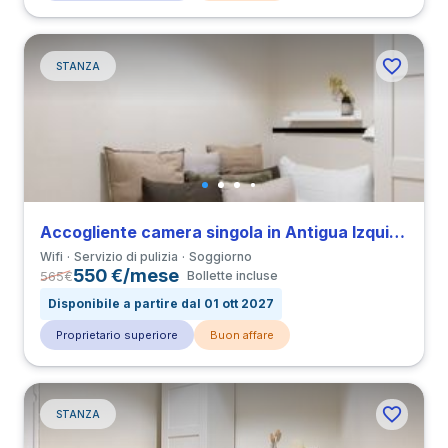
STANZA
Accogliente camera singola in Antigua Izquierda de Eixample vicino a all’Università UPF
Wifi
Servizio di pulizia
Soggiorno
550 €/mese
565
€
Bollette incluse
Disponibile a partire dal 01 ott 2027
Proprietario superiore
Buon affare
STANZA