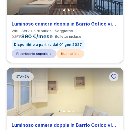
Luminoso camera doppia in Barrio Gotico vicino a all’Università UPF
Wifi
Servizio di pulizia
Soggiorno
890 €/mese
935
€
Bollette incluse
Disponibile a partire dal 01 gen 2027
Proprietario superiore
Buon affare
STANZA
Luminoso camera doppia in Barrio Gotico vicino a all’Università UPF