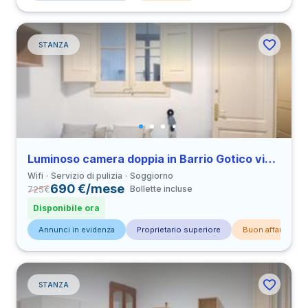
STANZA
Luminoso camera doppia in Barrio Gotico vicino a all’Università UPF
Wifi
Servizio di pulizia
Soggiorno
690 €/mese
725
€
Bollette incluse
Disponibile ora
Annunci in evidenza
Proprietario superiore
Buon affare
STANZA