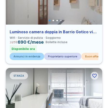
Luminoso camera doppia in Barrio Gotico vicino a all’Università UPF
Wifi
Servizio di pulizia
Soggiorno
690 €/mese
725
€
Bollette incluse
Disponibile ora
Annunci in evidenza
Proprietario superiore
Buon affare
STANZA