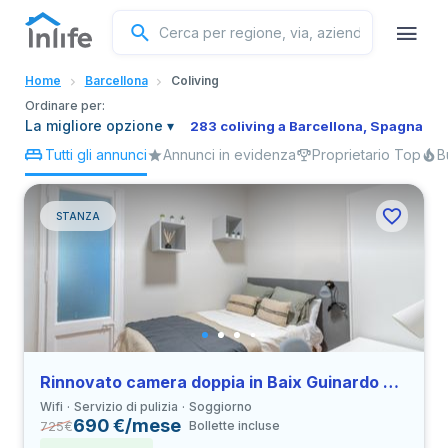
Inglese
Home
Barcellona
Coliving
Portoghese
Ordinare per:
La migliore opzione
▾
283 coliving a Barcellona, Spagna
Tutti gli annunci
Annunci in evidenza
Proprietario Top
B
Italiano
Spagnolo
STANZA
Rinnovato camera doppia in Baix Guinardo vicino a all’Università UBL
Wifi
Servizio di pulizia
Soggiorno
690 €/mese
725
€
Bollette incluse