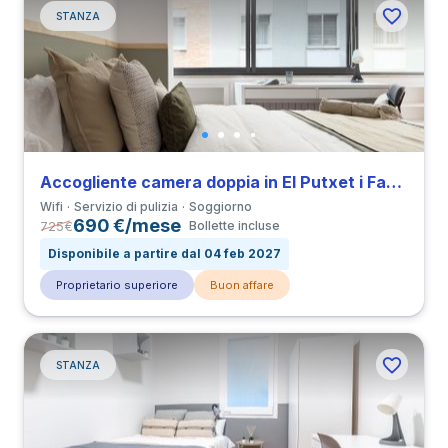
STANZA
Accogliente camera doppia in El Putxet i Farró
Wifi
Servizio di pulizia
Soggiorno
690 €/mese
725
€
Bollette incluse
Disponibile a partire dal 04 feb 2027
Proprietario superiore
Buon affare
STANZA