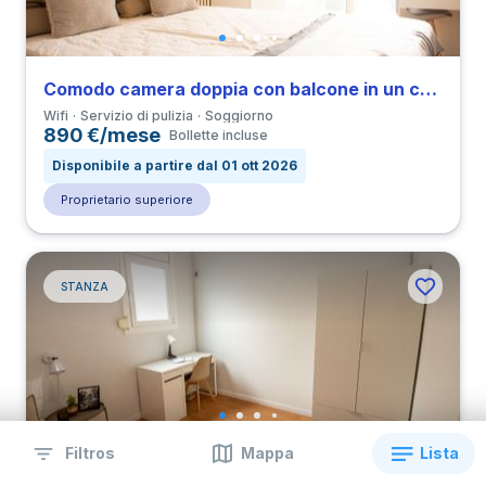
Comodo camera doppia con balcone in un coliving con 4 camere in Derecha de Eixample
Wifi
Servizio di pulizia
Soggiorno
890 €/mese
Bollette incluse
Disponibile a partire dal 01 ott 2026
Proprietario superiore
STANZA
Filtros
Mappa
Lista
Accogliente camera doppia in El Putxet i Farró