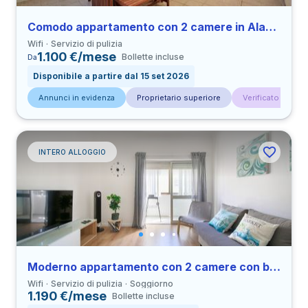
Comodo appartamento con 2 camere in Alameda vicino a all’Università IST
Wifi
Servizio di pulizia
1.100 €/mese
Bollette incluse
Da
Disponibile a partire dal 15 set 2026
Annunci in evidenza
Proprietario superiore
Verificato da con
INTERO ALLOGGIO
Moderno appartamento con 2 camere con balcone in Lisboa vicino a all’Università ESTBarreiro/IPS
Wifi
Servizio di pulizia
Soggiorno
1.190 €/mese
Bollette incluse