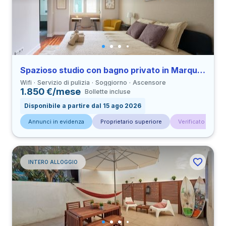
Spazioso studio con bagno privato in Marquês de Pombal vicino a all’Università UAL
Wifi
Servizio di pulizia
Soggiorno
Ascensore
1.850 €/mese
Bollette incluse
Disponibile a partire dal 15 ago 2026
Annunci in evidenza
Proprietario superiore
Verificato da con
INTERO ALLOGGIO