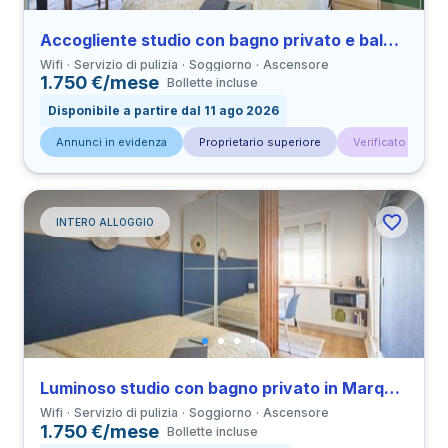
Accogliente studio con bagno privato e balcone in Marquês de Pombal vicino a all’Università UAL
Wifi
Servizio di pulizia
Soggiorno
Ascensore
1.750 €/mese
Bollette incluse
Disponibile a partire dal 11 ago 2026
Annunci in evidenza
Proprietario superiore
Verificato da con
INTERO ALLOGGIO
Luminoso studio con bagno privato in Marquês de Pombal vicino a all’Università UAL
Wifi
Servizio di pulizia
Soggiorno
Ascensore
1.750 €/mese
Bollette incluse