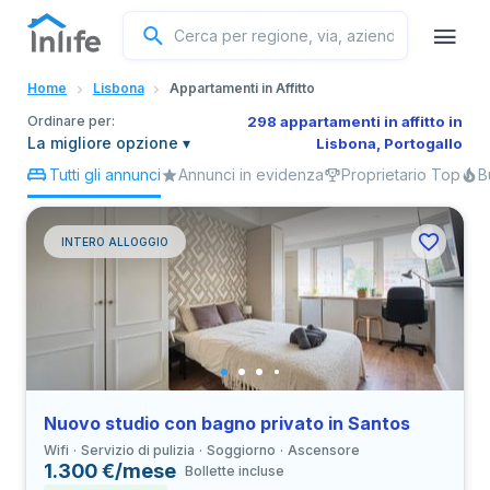
Inglese
Home
Lisbona
Appartamenti in Affitto
Portoghese
Ordinare per:
298 appartamenti in affitto in
La migliore opzione
▾
Lisbona, Portogallo
Tutti gli annunci
Annunci in evidenza
Proprietario Top
B
Italiano
Spagnolo
INTERO ALLOGGIO
Nuovo studio con bagno privato in Santos
Wifi
Servizio di pulizia
Soggiorno
Ascensore
1.300 €/mese
Bollette incluse