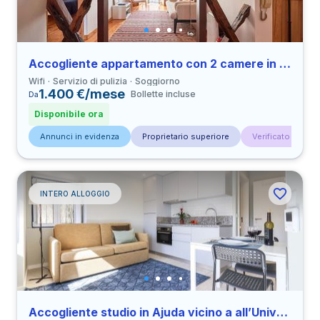
Accogliente appartamento con 2 camere in Príncipe Real vicino a all’Università ISEG
Wifi
Servizio di pulizia
Soggiorno
1.400 €/mese
Bollette incluse
Da
Disponibile ora
Annunci in evidenza
Proprietario superiore
Verificato da con
INTERO ALLOGGIO
Accogliente studio in Ajuda vicino a all’Università FAUL