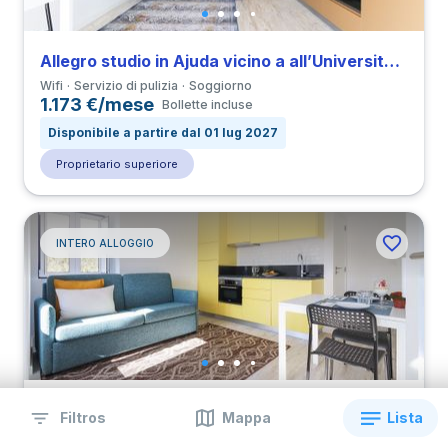
Allegro studio in Ajuda vicino a all’Università FAUL
Wifi
Servizio di pulizia
Soggiorno
1.173 €/mese
Bollette incluse
Disponibile a partire dal 01 lug 2027
Proprietario superiore
INTERO ALLOGGIO
Accogliente studio in Ajuda vicino a all’Università FAUL
Filtros
Mappa
Lista
Wifi
Servizio di pulizia
Soggiorno