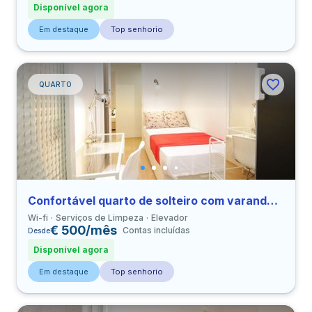
Disponível agora
Em destaque
Top senhorio
QUARTO
Confortável quarto de solteiro com varanda em Sants perto de UPC
Wi-fi
Serviços de Limpeza
Elevador
€ 500/mês
Contas incluídas
Desde
Disponível agora
Em destaque
Top senhorio