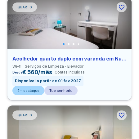
QUARTO
Acolhedor quarto duplo com varanda em Nueva Izquierda de Eixample perto de UBL
Wi-fi
Serviços de Limpeza
Elevador
€ 560/mês
Contas incluídas
Desde
Disponível a partir de 01 fev 2027
Em destaque
Top senhorio
QUARTO