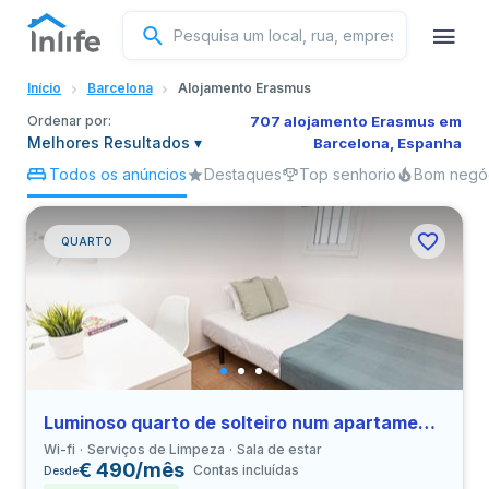
Inglês
Início
Barcelona
Alojamento Erasmus
Português
Ordenar por:
707 alojamento Erasmus em
Melhores Resultados
▾
Barcelona, Espanha
Todos os anúncios
Destaques
Top senhorio
Bom negó
Italiano
Espanhol
QUARTO
Luminoso quarto de solteiro num apartamento com 3 quartos em El Raval
Wi-fi
Serviços de Limpeza
Sala de estar
€ 490/mês
Contas incluídas
Desde