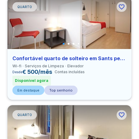
QUARTO
Confortável quarto de solteiro em Sants perto de UPC
Wi-fi
Serviços de Limpeza
Elevador
€ 500/mês
Contas incluídas
Desde
Disponível agora
Em destaque
Top senhorio
QUARTO