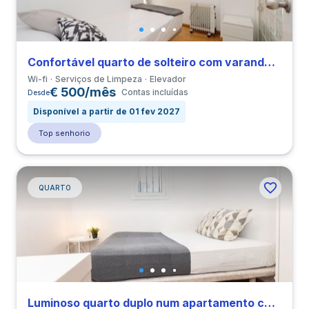
Confortável quarto de solteiro com varanda em Barrio Gotico perto de ELISAVA
Wi-fi
Serviços de Limpeza
Elevador
€ 500/mês
Contas incluídas
Desde
Disponível a partir de 01 fev 2027
Top senhorio
QUARTO
Luminoso quarto duplo num apartamento com 3 quartos em El Raval