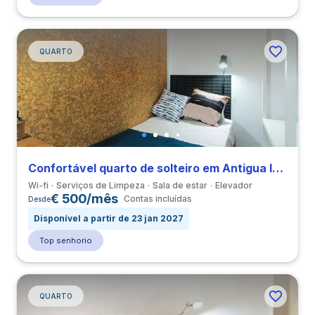
QUARTO
Confortável quarto de solteiro em Antigua Izquierda de Eixample perto de UB
Wi-fi
Serviços de Limpeza
Sala de estar
Elevador
€ 500/mês
Contas incluídas
Desde
Disponível a partir de 23 jan 2027
Top senhorio
QUARTO