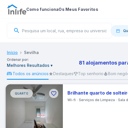
Como funciona
Os Meus Favoritos
Qu
Entra
Início
Sevilha
Ordenar por:
81 alojamentos par
Melhores Resultados
▾
S
Todos os anúncios
Destaques
Top senhorio
Bom negó
QUARTO
2
Wi-fi
Serviços de Limpeza
Sala 
9
16
23