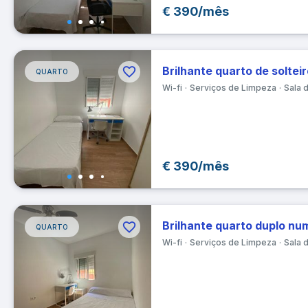
€ 390/mês
30
Da
QUARTO
Lim
Wi-fi
Serviços de Limpeza
Sala 
€ 390/mês
QUARTO
Wi-fi
Serviços de Limpeza
Sala 