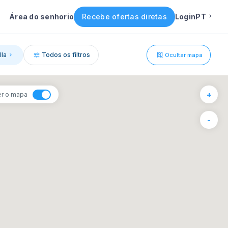
Área do senhorio
Recebe ofertas diretas
Login
PT
Inglês
lla
Todos os filtros
Ocultar mapa
Português
1
+
er o mapa
Italiano
6
-
F
S
Espanhol
4
5
11
12
18
19
25
26