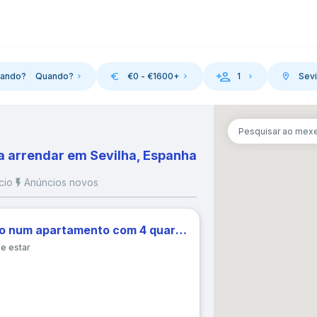
ando?
Quando?
€
0
- €
1600
+
1
Sevi
da
Pesquisar ao mex
August 2026
September 202
a arrendar em Sevilha, Espanha
M
T
W
T
F
S
S
M
T
W
T
cio
Anúncios novos
1
1
2
3
Brilhante quarto de solteiro num apartamento com 4 quartos em Triana
3
4
5
6
7
8
6
7
8
9
10
de estar
10
11
12
13
14
15
13
14
15
16
17
17
18
19
20
21
22
20
21
22
23
24
24
25
26
27
28
29
27
28
29
30