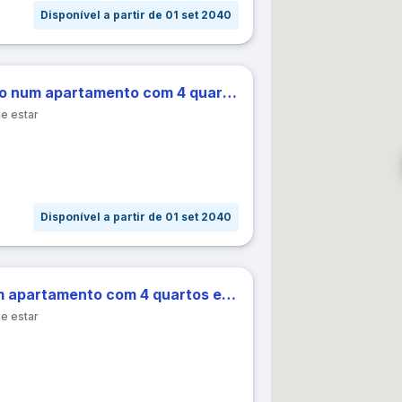
Disponível a partir de 01 set 2040
31
tas exatas
± 1 dia
± 2 dias
± 3 dias
± 7 dias
± 
Brilhante quarto de solteiro num apartamento com 4 quartos em Triana
par datas
Cancelar
Confirm
de estar
Disponível a partir de 01 set 2040
Brilhante quarto duplo num apartamento com 4 quartos em Triana
de estar