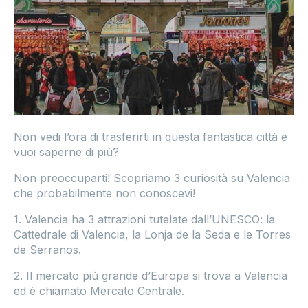
Non vedi l’ora di trasferirti in questa fantastica città e
vuoi saperne di più?
Non preoccuparti! Scopriamo 3 curiosità su Valencia
che probabilmente non conoscevi!
1. Valencia ha 3 attrazioni tutelate dall’UNESCO: la
Cattedrale di Valencia, la Lonja de la Seda e le Torres
de Serranos.
2. Il mercato più grande d’Europa si trova a Valencia
ed è chiamato Mercato Centrale.